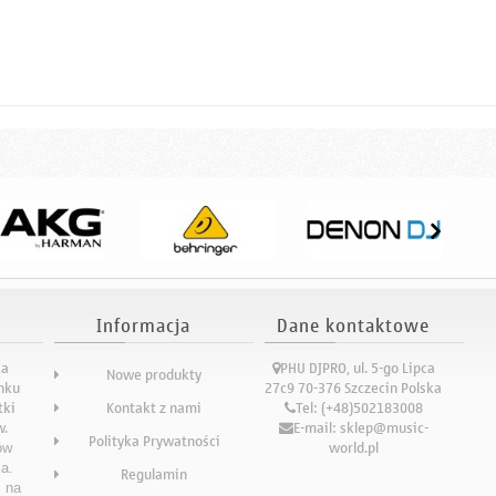
Informacja
Dane kontaktowe
ka
PHU DJPRO, ul. 5-go Lipca
Nowe produkty
ynku
27c9 70-376 Szczecin Polska
tki
Kontakt z nami
Tel:
(+48)502183008
w.
E-mail:
sklep@music-
Polityka Prywatności
world.pl
ów
a.
Regulamin
ć na