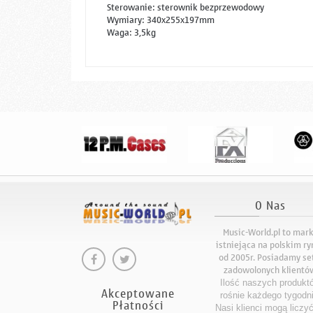
Sterowanie: sterownik bezprzewodowy
Wymiary: 340x255x197mm
Waga: 3,5kg
O Nas
Music-World.pl to mar
istniejąca na polskim r
od 2005r. Posiadamy se
zadowolonych klientó
Ilość naszych produkt
Akceptowane
rośnie każdego tygodni
Płatności
Nasi klienci mogą liczy