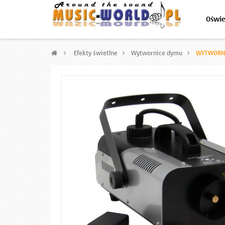
Oświe
>
Efekty świetlne
>
Wytwornice dymu
>
WYTWORNI