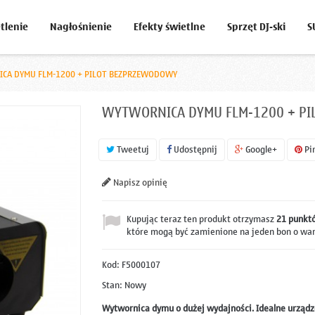
tlenie
Nagłośnienie
Efekty świetlne
Sprzęt DJ-ski
S
CA DYMU FLM-1200 + PILOT BEZPRZEWODOWY
WYTWORNICA DYMU FLM-1200 + P
Tweetuj
Udostępnij
Google+
Pi
Napisz opinię
Kupując teraz ten produkt otrzymasz
21
punktó
które mogą być zamienione na jeden bon o wa
Kod:
F5000107
Stan:
Nowy
Wytwornica dymu o dużej wydajności. Idealne urządze