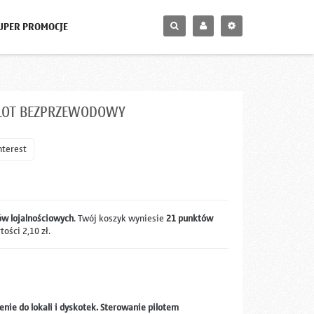
UPER PROMOCJE
ILOT BEZPRZEWODOWY
nterest
w lojalnościowych
. Twój koszyk wyniesie
21
punktów
rtości
2,10 zł
.
nie do lokali i dyskotek. Sterowanie pilotem