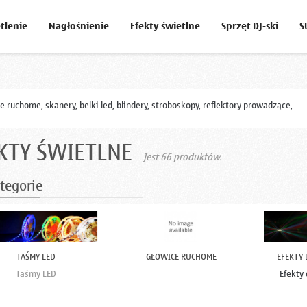
tlenie
Nagłośnienie
Efekty świetlne
Sprzęt DJ-ski
S
e ruchome, skanery, belki led, blindery, stroboskopy, reflektory prowadzące,
KTY ŚWIETLNE
Jest 66 produktów.
tegorie
TAŚMY LED
GŁOWICE RUCHOME
EFEKTY
Taśmy LED
Efekty