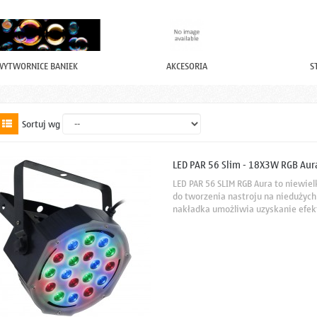
WYTWORNICE BANIEK
AKCESORIA
S
Sortuj wg
LED PAR 56 Slim - 18X3W RGB Aura 
LED PAR 56 SLIM RGB Aura to niewie
do tworzenia nastroju na niedużyc
nakładka umożliwia uzyskanie efek
wyjścia zasilania;