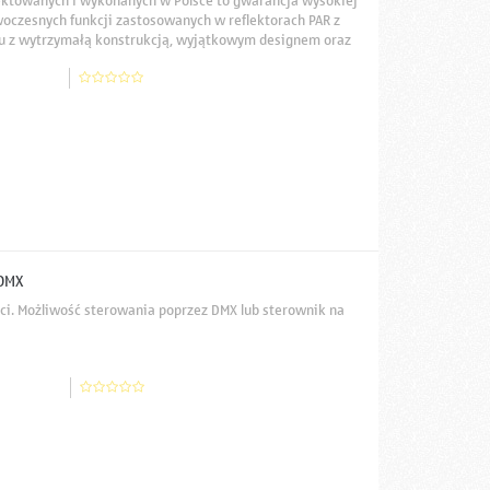
ektowanych i wykonanych w Polsce to gwarancja wysokiej
woczesnych funkcji zastosowanych w reflektorach PAR z
niu z wytrzymałą konstrukcją, wyjątkowym designem oraz
użytkowania oraz najwyższą jakość efektów świetlnych w
DMX
i. Możliwość sterowania poprzez DMX lub sterownik na