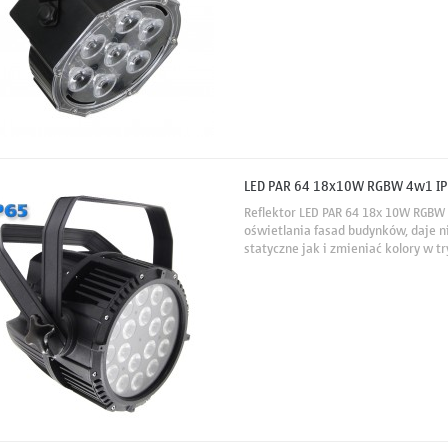
LED PAR 64 18x10W RGBW 4w1 I
Reflektor LED PAR 64 18x 10W RGBW 
oświetlania fasad budynków, daje n
statyczne jak i zmieniać kolory w 
diody RGBW, które zdecydowanie po
paletę barw.