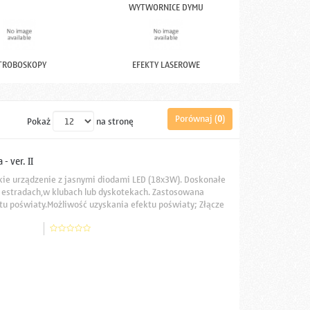
WYTWORNICE DYMU
TROBOSKOPY
EFEKTY LASEROWE
Porównaj (
0
)
Pokaż
na stronę
- ver. II
lkie urządzenie z jasnymi diodami LED (18x3W). Doskonałe
h estradach,w klubach lub dyskotekach. Zastosowana
tu poświaty.Możliwość uzyskania efektu poświaty; Złącze