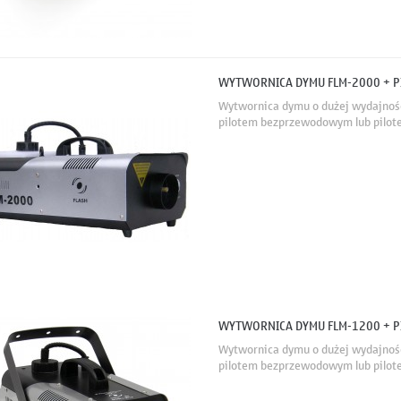
WYTWORNICA DYMU FLM-2000 + PI
Wytwornica dymu o dużej wydajności
pilotem bezprzewodowym lub pilote
WYTWORNICA DYMU FLM-1200 + PI
Wytwornica dymu o dużej wydajności
pilotem bezprzewodowym lub pilote