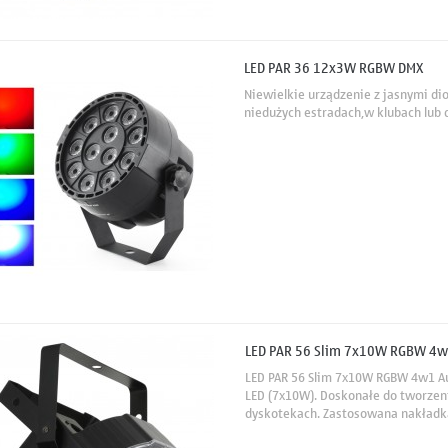
LED PAR 36 12x3W RGBW DMX
Niewielkie urządzenie z jasnymi di
niedużych estradach,w klubach lub 
LED PAR 56 Slim 7x10W RGBW 4w
LED PAR 56 Slim 7x10W RGBW 4w1 Au
LED (7x10W). Doskonałe do tworzeni
dyskotekach. Zastosowana nakładka