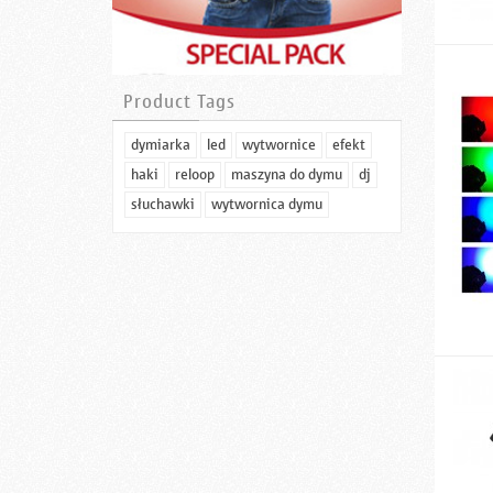
Product Tags
dymiarka
led
wytwornice
efekt
haki
reloop
maszyna do dymu
dj
słuchawki
wytwornica dymu