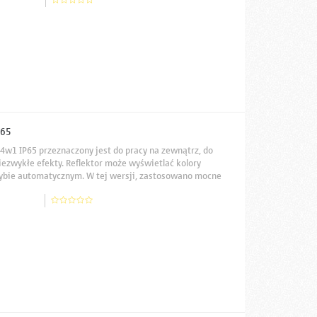
P65
4w1 IP65 przeznaczony jest do pracy na zewnątrz, do
iezwykłe efekty. Reflektor może wyświetlać kolory
trybie automatycznym. W tej wersji, zastosowano mocne
prawiaja miksowanie kolorów, rozszerzają uzyskiwaną