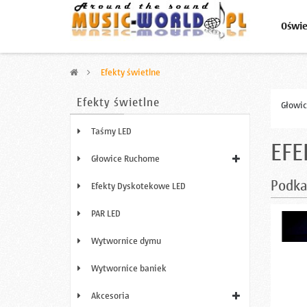
Oświe
>
Efekty świetlne
Efekty świetlne
Głowic
Taśmy LED
EFE
Głowice Ruchome
Podka
Efekty Dyskotekowe LED
PAR LED
Wytwornice dymu
Wytwornice baniek
Akcesoria