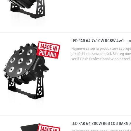
LED PAR 64 7x10W RGBW 4w1 - pr
Najnowsza seria produktów zaproj
jakości i niezawodności. Szereg no
serii Flash Professional w połącze
uniwersalnością zapewnia wygodę 
niemal...
LED PAR 64 200W RGB COB BARNDO