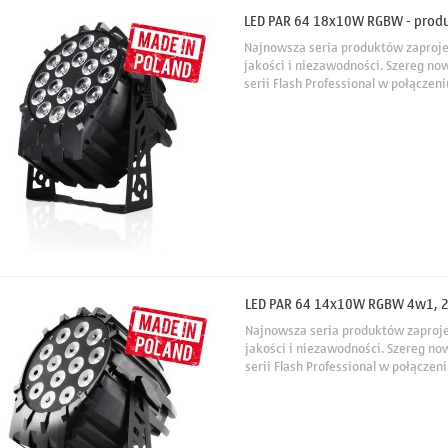
LED PAR 64 18x10W RGBW - produ
Najnowsza seria produktów zaproj
jakości i niezawodności. Szereg no
serii Flash Professional w połącze
uniwersalnością zapewnia wygodę 
niemal...
LED PAR 64 14x10W RGBW 4w1, 2 s
Najnowsza seria produktów zaproj
jakości i niezawodności. Szereg no
serii Flash Professional w połącze
uniwersalnością zapewnia wygodę 
niemal...