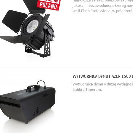
Najnowsza seria produktów zaproj
jakości i niezawodności. Szereg no
serii Flash Professional w połącze
uniwersalnością zapewnia wygodę 
niemal...
WYTWORNICA DYMU HAZER 1500 
Wytwornica dymu o dużej wydajnośc
kablu z Timerem.