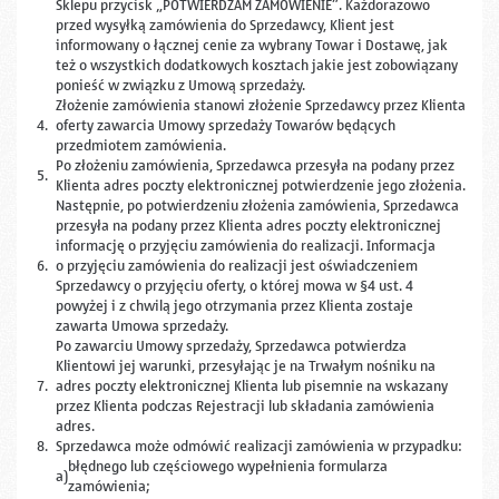
Sklepu przycisk „POTWIERDZAM ZAMÓWIENIE”. Każdorazowo
przed wysyłką zamówienia do Sprzedawcy, Klient jest
informowany o łącznej cenie za wybrany Towar i Dostawę, jak
też o wszystkich dodatkowych kosztach jakie jest zobowiązany
ponieść w związku z Umową sprzedaży.
Złożenie zamówienia stanowi złożenie Sprzedawcy przez Klienta
4.
oferty zawarcia Umowy sprzedaży Towarów będących
przedmiotem zamówienia.
Po złożeniu zamówienia, Sprzedawca przesyła na podany przez
5.
Klienta adres poczty elektronicznej potwierdzenie jego złożenia.
Następnie, po potwierdzeniu złożenia zamówienia, Sprzedawca
przesyła na podany przez Klienta adres poczty elektronicznej
informację o przyjęciu zamówienia do realizacji. Informacja
6.
o przyjęciu zamówienia do realizacji jest oświadczeniem
Sprzedawcy o przyjęciu oferty, o której mowa w §4 ust. 4
powyżej i z chwilą jego otrzymania przez Klienta zostaje
zawarta Umowa sprzedaży.
Po zawarciu Umowy sprzedaży, Sprzedawca potwierdza
Klientowi jej warunki, przesyłając je na Trwałym nośniku na
7.
adres poczty elektronicznej Klienta lub pisemnie na wskazany
przez Klienta podczas Rejestracji lub składania zamówienia
adres.
8.
Sprzedawca może odmówić realizacji zamówienia w przypadku:
błędnego lub częściowego wypełnienia formularza
a)
zamówienia;