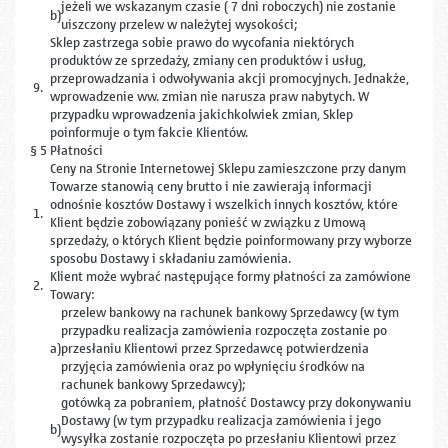
jeżeli we wskazanym czasie ( 7 dni roboczych) nie zostanie
b)
uiszczony przelew w należytej wysokości;
Sklep zastrzega sobie prawo do wycofania niektórych
produktów ze sprzedaży, zmiany cen produktów i usług,
przeprowadzania i odwoływania akcji promocyjnych. Jednakże,
9.
wprowadzenie ww. zmian nie narusza praw nabytych. W
przypadku wprowadzenia jakichkolwiek zmian, Sklep
poinformuje o tym fakcie Klientów.
§ 5 Płatności
Ceny na Stronie Internetowej Sklepu zamieszczone przy danym
Towarze stanowią ceny brutto i nie zawierają informacji
odnośnie kosztów Dostawy i wszelkich innych kosztów, które
1.
Klient będzie zobowiązany ponieść w związku z Umową
sprzedaży, o których Klient będzie poinformowany przy wyborze
sposobu Dostawy i składaniu zamówienia.
Klient może wybrać następujące formy płatności za zamówione
2.
Towary:
przelew bankowy na rachunek bankowy Sprzedawcy (w tym
przypadku realizacja zamówienia rozpoczęta zostanie po
a)
przesłaniu Klientowi przez Sprzedawcę potwierdzenia
przyjęcia zamówienia oraz po wpłynięciu środków na
rachunek bankowy Sprzedawcy);
gotówką za pobraniem, płatność Dostawcy przy dokonywaniu
Dostawy (w tym przypadku realizacja zamówienia i jego
b)
wysyłka zostanie rozpoczęta po przesłaniu Klientowi przez