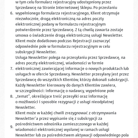
w tym celu formularz rejestracyjny udostępniony przez
Sprzedawcę na Stronie Internetowej Sklepu. Po przesłaniu
6.
wypełnionego formularza rejestracyjnego, Klient otrzymuje
niezwłocznie, drogą elektroniczną na adres poczty
elektronicznej podany w formularzu rejestracyjnym
potwierdzenie przez Sprzedawcę. Z tą chwilą zawarta zostaje
umowa o świadczenie drogą elektroniczną usługi Newsletter.
Klient może dodatkowo podczas Rejestracji zaznaczyć
odpowiednie pole w formularzu rejestracyjnym w celu
subskrypcji Newsletter.
Usługa Newsletter polega na przesyłaniu przez Sprzedawcę, na
adres poczty elektronicznej, wiadomości w formie
7.
elektronicznej zawierającej informacje o nowych produktach lub
usługach w ofercie Sprzedawcy. Newsletter przesyłany jest przez
Sprzedawcę do wszystkich Klientów, którzy dokonali subskrypcji.
Każdy Newsletter kierowany do danych Klientów zawiera,
w szczególności: informację o nadawcy, wypełnione pole
8.
„temat”, określające treść przesyłki oraz informację
o możliwości i sposobie rezygnacji z usługi nieodpłatnej
Newsletter.
Klient może w każdej chwili zrezygnować z otrzymywania
Newsletter’a przez wypisanie się z subskrypcji za
pośrednictwem odnośnika zamieszczonego w każdej
9.
wiadomości elektronicznej wysłanej w ramach usługi
Newsletter lub za pośrednictwem aktywacji odpowiedniego pola