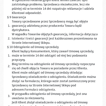
W zgłoszeniu reklamacyjnym Klient winien zawrzeć opis
zaistniałego problemu. Sprzedawca niezwłocznie, lecz nie
później niż w terminie 14 dni rozpatruje reklamacje i udziela
Klientowi odpowiedzi.
§ 9 Gwarancja
Towary sprzedawane przez Sprzedawcę mogą być objęte
1.
gwarancją udzieloną przez producenta Towaru bądź
dystrybutora.
W wypadku Towarów objętych gwarancją, informacja dotycząca
2.
istnienia i treści gwarancji jest każdorazowo prezentowana na
Stronie Internetowej Sklepu.
§ 10 Odstąpienie od Umowy sprzedaży
Klient będący Konsumentem, który zawarł Umowę sprzedaży,
1.
może w terminie 14 dni odstąpić od niej bez podawania
przyczyny.
Bieg terminu na odstąpienie od Umowy sprzedaży rozpoczyna
2.
się od chwili objęcia Towaru w posiadanie przez Klienta.
Klient może odstąpić od Umowy sprzedaży składając
Sprzedawcy oświadczenie o odstąpieniu. Oświadczenie można
złożyć na formularzu, którego wzór został zamieszczony przez
Sprzedawcę na Stronie Internetowej Sklepu pod
adresem:
Formularz odstąpienia
.
W przypadku odstąpienia od Umowy sprzedaży, jest ona
3.
uważana za niezawartą.
Jeśli Klient złożył oświadczenie o odstąpieniu od Umowy