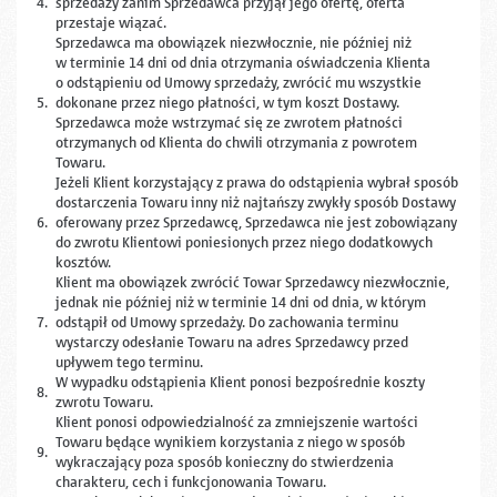
4.
sprzedaży zanim Sprzedawca przyjął jego ofertę, oferta
przestaje wiązać.
Sprzedawca ma obowiązek niezwłocznie, nie później niż
w terminie 14 dni od dnia otrzymania oświadczenia Klienta
o odstąpieniu od Umowy sprzedaży, zwrócić mu wszystkie
5.
dokonane przez niego płatności, w tym koszt Dostawy.
Sprzedawca może wstrzymać się ze zwrotem płatności
otrzymanych od Klienta do chwili otrzymania z powrotem
Towaru.
Jeżeli Klient korzystający z prawa do odstąpienia wybrał sposób
dostarczenia Towaru inny niż najtańszy zwykły sposób Dostawy
6.
oferowany przez Sprzedawcę, Sprzedawca nie jest zobowiązany
do zwrotu Klientowi poniesionych przez niego dodatkowych
kosztów.
Klient ma obowiązek zwrócić Towar Sprzedawcy niezwłocznie,
jednak nie później niż w terminie 14 dni od dnia, w którym
7.
odstąpił od Umowy sprzedaży. Do zachowania terminu
wystarczy odesłanie Towaru na adres Sprzedawcy przed
upływem tego terminu.
W wypadku odstąpienia Klient ponosi bezpośrednie koszty
8.
zwrotu Towaru.
Klient ponosi odpowiedzialność za zmniejszenie wartości
Towaru będące wynikiem korzystania z niego w sposób
9.
wykraczający poza sposób konieczny do stwierdzenia
charakteru, cech i funkcjonowania Towaru.