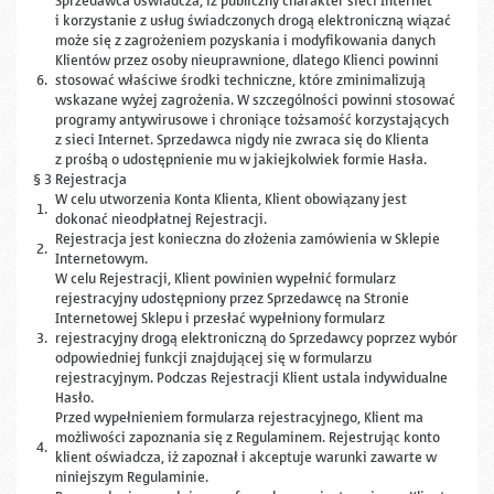
Sprzedawca oświadcza, iż publiczny charakter sieci Internet
i korzystanie z usług świadczonych drogą elektroniczną wiązać
może się z zagrożeniem pozyskania i modyfikowania danych
Klientów przez osoby nieuprawnione, dlatego Klienci powinni
6.
stosować właściwe środki techniczne, które zminimalizują
wskazane wyżej zagrożenia. W szczególności powinni stosować
programy antywirusowe i chroniące tożsamość korzystających
z sieci Internet. Sprzedawca nigdy nie zwraca się do Klienta
z prośbą o udostępnienie mu w jakiejkolwiek formie Hasła.
§ 3 Rejestracja
W celu utworzenia Konta Klienta, Klient obowiązany jest
1.
dokonać nieodpłatnej Rejestracji.
Rejestracja jest konieczna do złożenia zamówienia w Sklepie
2.
Internetowym.
W celu Rejestracji, Klient powinien wypełnić formularz
rejestracyjny udostępniony przez Sprzedawcę na Stronie
Internetowej Sklepu i przesłać wypełniony formularz
3.
rejestracyjny drogą elektroniczną do Sprzedawcy poprzez wybór
odpowiedniej funkcji znajdującej się w formularzu
rejestracyjnym. Podczas Rejestracji Klient ustala indywidualne
Hasło.
Przed wypełnieniem formularza rejestracyjnego, Klient ma
możliwości zapoznania się z Regulaminem. Rejestrując konto
4.
klient oświadcza, iż zapoznał i akceptuje warunki zawarte w
niniejszym Regulaminie.