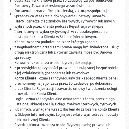
2.
dostarczeniu Klientowi przez Sprzedawcę, za pośrednictwem
Dostawcy, Towaru określonego w zamówieniu.
Dostawca
- oznacza firmę kurierską, z którą współpracuje
3.
Sprzedawca w zakresie dokonywania Dostawy Towarów.
Hasło
- oznacza ciąg znaków literowych, cyfrowych lub innych
wybranych przez Klienta podczas Rejestracji w Sklepie
4.
Internetowym, wykorzystywanych w celu zabezpieczenia
dostępu do Konta Klienta w Sklepie Internetowym.
Klient
- oznacza podmiot, na rzecz którego zgodnie
z Regulaminem i przepisami prawa mogą być świadczone usługi
5.
drogą elektroniczną lub z którym zawarta może być Umowa
sprzedaży.
Konsument
- oznacza osobę fizyczną dokonującą
6.
z przedsiębiorcą czynności prawnej niezwiązanej bezpośrednio
z jej działalnością gospodarczą lub zawodową.
Konto Klienta
- oznacza indywidualny dla każdego Klienta panel,
uruchomiony na jego rzecz przez Sprzedawcę, po dokonaniu
7.
przez Klienta Rejestracji i zawarciu umowy świadczenia usługi
prowadzenia Konta Klienta.
Login
- oznacza indywidualne oznaczenie Klienta, przez niego
ustalone, składające się z ciągu znaków literowych, cyfrowych
8.
lub innych, wymagane wraz z Hasłem do założenia Konta Klienta
w Sklepie Internetowym. Login jest właściwym adresem poczty
elektronicznej Klienta.
Przedsiębiorca
- oznacza osobę fizyczną, osobę prawną lub