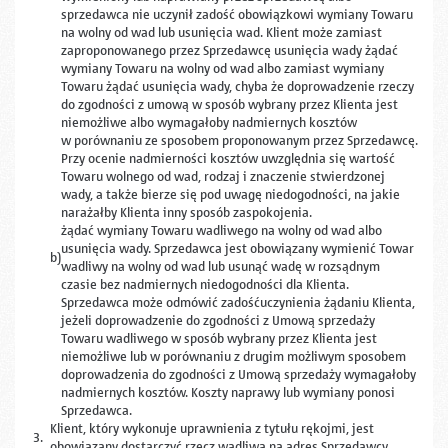
sprzedawca nie uczynił zadość obowiązkowi wymiany Towaru
na wolny od wad lub usunięcia wad. Klient może zamiast
zaproponowanego przez Sprzedawcę usunięcia wady żądać
wymiany Towaru na wolny od wad albo zamiast wymiany
Towaru żądać usunięcia wady, chyba że doprowadzenie rzeczy
do zgodności z umową w sposób wybrany przez Klienta jest
niemożliwe albo wymagałoby nadmiernych kosztów
w porównaniu ze sposobem proponowanym przez Sprzedawcę.
Przy ocenie nadmierności kosztów uwzględnia się wartość
Towaru wolnego od wad, rodzaj i znaczenie stwierdzonej
wady, a także bierze się pod uwagę niedogodności, na jakie
narażałby Klienta inny sposób zaspokojenia.
żądać wymiany Towaru wadliwego na wolny od wad albo
usunięcia wady. Sprzedawca jest obowiązany wymienić Towar
b)
wadliwy na wolny od wad lub usunąć wadę w rozsądnym
czasie bez nadmiernych niedogodności dla Klienta.
Sprzedawca może odmówić zadośćuczynienia żądaniu Klienta,
jeżeli doprowadzenie do zgodności z Umową sprzedaży
Towaru wadliwego w sposób wybrany przez Klienta jest
niemożliwe lub w porównaniu z drugim możliwym sposobem
doprowadzenia do zgodności z Umową sprzedaży wymagałoby
nadmiernych kosztów. Koszty naprawy lub wymiany ponosi
Sprzedawca.
Klient, który wykonuje uprawnienia z tytułu rękojmi, jest
3.
obowiązany dostarczyć rzecz wadliwą na adres Sprzedawcy.