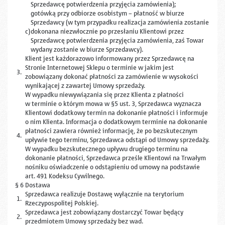
Sprzedawcę potwierdzenia przyjęcia zamówienia);
gotówką przy odbiorze osobistym – płatność w biurze
Sprzedawcy (w tym przypadku realizacja zamówienia zostanie
c)
dokonana niezwłocznie po przesłaniu Klientowi przez
Sprzedawcę potwierdzenia przyjęcia zamówienia, zaś Towar
wydany zostanie w biurze Sprzedawcy).
Klient jest każdorazowo informowany przez Sprzedawcę na
Stronie Internetowej Sklepu o terminie w jakim jest
3.
zobowiązany dokonać płatności za zamówienie w wysokości
wynikającej z zawartej Umowy sprzedaży.
W wypadku niewywiązania się przez Klienta z płatności
w terminie o którym mowa w §5 ust. 3, Sprzedawca wyznacza
Klientowi dodatkowy termin na dokonanie płatności i informuje
o nim Klienta. Informacja o dodatkowym terminie na dokonanie
płatności zawiera również informację, że po bezskutecznym
4.
upływie tego terminu, Sprzedawca odstąpi od Umowy sprzedaży.
W wypadku bezskutecznego upływu drugiego terminu na
dokonanie płatności, Sprzedawca prześle Klientowi na Trwałym
nośniku oświadczenie o odstąpieniu od umowy na podstawie
art. 491 Kodeksu Cywilnego.
§ 6 Dostawa
Sprzedawca realizuje Dostawę wyłącznie na terytorium
1.
Rzeczypospolitej Polskiej.
Sprzedawca jest zobowiązany dostarczyć Towar będący
2.
przedmiotem Umowy sprzedaży bez wad.