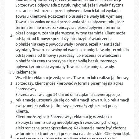
Sprzedawca odpowiada z tytułu rękojmi, jeżeli wada fizyczna
zostanie stwierdzona przed upływem dwóch lat od wydania
Towaru Klientowi. Roszczenie o usunięcie wady lub wymianę
Towaru na wolny od wad przedawnia się z upływem roku, lecz
termin ten nie może zakończyć się przed upływem terminu
określonego w zdaniu pierwszym. W tym terminie Klient może
4.
odstąpić od Umowy sprzedaży lub złożyć oświadczenie
o obniżeniu ceny z powodu wady Towaru. Jeżeli Klient żądał
wymiany Towaru na wolny od wad lub usunięcia wady, termin do
odstąpienia od Umowy sprzedaży lub złożenia oświadczenia
o obniżeniu ceny rozpoczyna się z chwilą bezskutecznego
upływu terminu do wymiany Towaru lub usunięcia wady.
§ 8 Reklamacje
Wszelkie reklamacje związane z Towarem lub realizacją Umowy
1.
sprzedaży, Klient może kierować w formie pisemnej na adres
Sprzedawcy.
Sprzedawca, w ciągu 14 dni od dnia żądania zawierającego
reklamację ustosunkuje się do reklamacji Towaru lub reklamacji
2.
związanej z realizacją Umowy sprzedaży zgłoszonej przez
Klienta.
Klient może zgłosić Sprzedawcy reklamację w związku
z korzystaniem z usług nieodpłatnych świadczonych drogą
elektroniczną przez Sprzedawcę. Reklamacja może być złożona
w formie elektronicznej i przesłana na adres sklep@led-world.pl.
3.