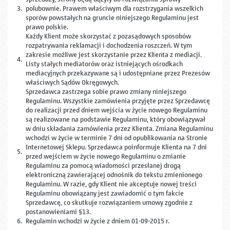
3.
polubownie. Prawem właściwym dla rozstrzygania wszelkich
sporów powstałych na gruncie niniejszego Regulaminu jest
prawo polskie.
Każdy Klient może skorzystać z pozasądowych sposobów
rozpatrywania reklamacji i dochodzenia roszczeń. W tym
zakresie możliwe jest skorzystanie przez Klienta z mediacji.
4.
Listy stałych mediatorów oraz istniejących ośrodkach
mediacyjnych przekazywane są i udostępniane przez Prezesów
właściwych Sądów Okręgowych.
Sprzedawca zastrzega sobie prawo zmiany niniejszego
Regulaminu. Wszystkie zamówienia przyjęte przez Sprzedawcę
do realizacji przed dniem wejścia w życie nowego Regulaminu
są realizowane na podstawie Regulaminu, który obowiązywał
w dniu składania zamówienia przez Klienta. Zmiana Regulaminu
wchodzi w życie w terminie 7 dni od opublikowania na Stronie
Internetowej Sklepu. Sprzedawca poinformuje Klienta na 7 dni
5.
przed wejściem w życie nowego Regulaminu o zmianie
Regulaminu za pomocą wiadomości przesłanej drogą
elektroniczną zawierającej odnośnik do tekstu zmienionego
Regulaminu. W razie, gdy Klient nie akceptuje nowej treści
Regulaminu obowiązany jest zawiadomić o tym fakcie
Sprzedawcę, co skutkuje rozwiązaniem umowy zgodnie z
postanowieniami §13.
6.
Regulamin wchodzi w życie z dniem 01-09-2015 r.