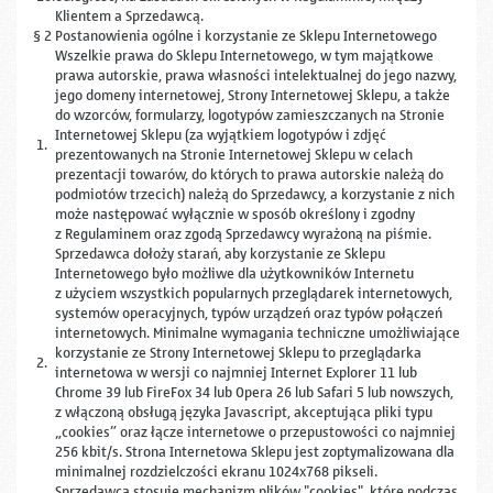
Klientem a Sprzedawcą.
§ 2 Postanowienia ogólne i korzystanie ze Sklepu Internetowego
Wszelkie prawa do Sklepu Internetowego, w tym majątkowe
prawa autorskie, prawa własności intelektualnej do jego nazwy,
jego domeny internetowej, Strony Internetowej Sklepu, a także
do wzorców, formularzy, logotypów zamieszczanych na Stronie
Internetowej Sklepu (za wyjątkiem logotypów i zdjęć
1.
prezentowanych na Stronie Internetowej Sklepu w celach
prezentacji towarów, do których to prawa autorskie należą do
podmiotów trzecich) należą do Sprzedawcy, a korzystanie z nich
może następować wyłącznie w sposób określony i zgodny
z Regulaminem oraz zgodą Sprzedawcy wyrażoną na piśmie.
Sprzedawca dołoży starań, aby korzystanie ze Sklepu
Internetowego było możliwe dla użytkowników Internetu
z użyciem wszystkich popularnych przeglądarek internetowych,
systemów operacyjnych, typów urządzeń oraz typów połączeń
internetowych. Minimalne wymagania techniczne umożliwiające
korzystanie ze Strony Internetowej Sklepu to przeglądarka
2.
internetowa w wersji co najmniej Internet Explorer 11 lub
Chrome 39 lub FireFox 34 lub Opera 26 lub Safari 5 lub nowszych,
z włączoną obsługą języka Javascript, akceptująca pliki typu
„cookies” oraz łącze internetowe o przepustowości co najmniej
256 kbit/s. Strona Internetowa Sklepu jest zoptymalizowana dla
minimalnej rozdzielczości ekranu 1024x768 pikseli.
Sprzedawca stosuje mechanizm plików "cookies", które podczas