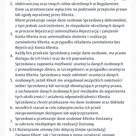
2.
elektroniczną oraz innych celów określonych w Regulaminie.
Dane są przetwarzane wyłącznie na podstawie przepisów prawa
lub zgody wyrażonej przez Klienta.
Klient przekazuje swoje dane osobowe Sprzedawcy dobrowolnie,
z tym jednak zastrzeżeniem, że niepodanie określonych danych
w procesie Rejestracji uniemożliwia Rejestrację i założenie
3.
Konta Klienta oraz uniemożliwia złożenie i realizację
zamówienia Klienta, w przypadku składania zamówienia bez
Rejestracji Konta Klienta.
Każdy kto przekaże Sprzedawcy swoje dane osobowe, ma prawo
4.
dostępu do ich treści oraz do ich poprawiania.
Sprzedawca zapewnia możliwość usunięcia danych osobowych
z prowadzonego zbioru, w szczególności w przypadku usunięcia
Konta Klienta. Sprzedawca może odmówić usunięcia danych
5.
osobowych, jeżeli Klient nie uregulował wszystkich należności
wobec Sprzedawcy lub naruszył obowiązujące przepisy prawa,
a zachowanie danych osobowych jest niezbędne do wyjaśnienia
tych okoliczności i ustalenia odpowiedzialności Klienta.
Sprzedawca chroni przekazane mu dane osobowe oraz dokłada
6.
wszelkich starań w celu zabezpieczenia ich przed
nieuprawnionym dostępem lub wykorzystaniem.
Sprzedawca przekazuje dane osobowe Klienta Dostawcy
7.
w zakresie niezbędnym do realizacji Dostawy.
§ 13 Rozwiązanie umowy (nie dotyczy Umów sprzedaży)
Zarówno Klient, jak i Sprzedawca mogą rozwiązać umowę