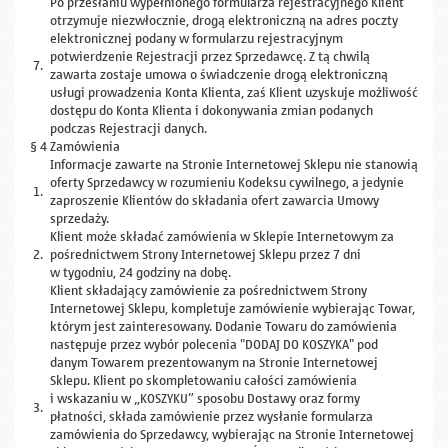
Po przesłaniu wypełnionego formularza rejestracyjnego Klient
otrzymuje niezwłocznie, drogą elektroniczną na adres poczty
elektronicznej podany w formularzu rejestracyjnym
potwierdzenie Rejestracji przez Sprzedawcę. Z tą chwilą
7.
zawarta zostaje umowa o świadczenie drogą elektroniczną
usługi prowadzenia Konta Klienta, zaś Klient uzyskuje możliwość
dostępu do Konta Klienta i dokonywania zmian podanych
podczas Rejestracji danych.
§ 4 Zamówienia
Informacje zawarte na Stronie Internetowej Sklepu nie stanowią
oferty Sprzedawcy w rozumieniu Kodeksu cywilnego, a jedynie
1.
zaproszenie Klientów do składania ofert zawarcia Umowy
sprzedaży.
Klient może składać zamówienia w Sklepie Internetowym za
2.
pośrednictwem Strony Internetowej Sklepu przez 7 dni
w tygodniu, 24 godziny na dobę.
Klient składający zamówienie za pośrednictwem Strony
Internetowej Sklepu, kompletuje zamówienie wybierając Towar,
którym jest zainteresowany. Dodanie Towaru do zamówienia
następuje przez wybór polecenia "DODAJ DO KOSZYKA" pod
danym Towarem prezentowanym na Stronie Internetowej
Sklepu. Klient po skompletowaniu całości zamówienia
i wskazaniu w „KOSZYKU” sposobu Dostawy oraz formy
3.
płatności, składa zamówienie przez wysłanie formularza
zamówienia do Sprzedawcy, wybierając na Stronie Internetowej