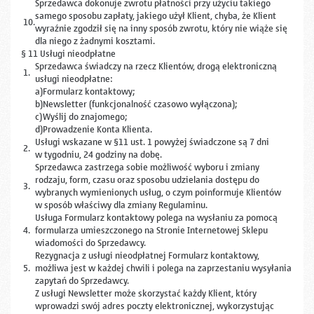
Sprzedawca dokonuje zwrotu płatności przy użyciu takiego
samego sposobu zapłaty, jakiego użył Klient, chyba, że Klient
10.
wyraźnie zgodził się na inny sposób zwrotu, który nie wiąże się
dla niego z żadnymi kosztami.
§ 11 Usługi nieodpłatne
Sprzedawca świadczy na rzecz Klientów, drogą elektroniczną
1.
usługi nieodpłatne:
a)
Formularz kontaktowy;
b)
Newsletter (funkcjonalność czasowo wyłączona);
c)
Wyślij do znajomego;
d)
Prowadzenie Konta Klienta.
Usługi wskazane w §11 ust. 1 powyżej świadczone są 7 dni
2.
w tygodniu, 24 godziny na dobę.
Sprzedawca zastrzega sobie możliwość wyboru i zmiany
rodzaju, form, czasu oraz sposobu udzielania dostępu do
3.
wybranych wymienionych usług, o czym poinformuje Klientów
w sposób właściwy dla zmiany Regulaminu.
Usługa Formularz kontaktowy polega na wysłaniu za pomocą
4.
formularza umieszczonego na Stronie Internetowej Sklepu
wiadomości do Sprzedawcy.
Rezygnacja z usługi nieodpłatnej Formularz kontaktowy,
5.
możliwa jest w każdej chwili i polega na zaprzestaniu wysyłania
zapytań do Sprzedawcy.
Z usługi Newsletter może skorzystać każdy Klient, który
wprowadzi swój adres poczty elektronicznej, wykorzystując