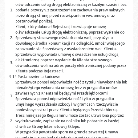
o świadczenie usług drogą elektroniczną w każdym czasie i bez
1.
podania przyczyn, z zastrzeżeniem zachowania praw nabytych
przez drugą stronę przed rozwiązaniem ww. umowy oraz
postanowień poniżej.
Klient, który dokonał Rejestracji rozwiązuje umowę
o świadczenie usług drogą elektroniczną, poprzez wysłanie do
2.
Sprzedawcy stosownego oświadczenia woli, przy użyciu
dowolnego środka komunikacji na odległość, umożliwiającego
zapoznanie się Sprzedawcy z oświadczeniem woli Klienta.
Sprzedawca wypowiada umowę o świadczenie usług drogą
elektroniczną poprzez wysłanie do Klienta stosownego
3.
oświadczenia woli na adres poczty elektronicznej podany przez
Klienta podczas Rejestracji.
§ 14 Postanowienia końcowe
Sprzedawca ponosi odpowiedzialność z tytułu niewykonania lub
nienależytego wykonania umowy, lecz w przypadku umów
zawieranych z Klientami będącymi Przedsiębiorcami
1.
Sprzedawca ponosi odpowiedzialność tylko w przypadku
umyślnego wyrządzenia szkody i w granicach rzeczywiście
poniesionych strat przez Klienta będącego Przedsiębiorcą.
Treść niniejszego Regulaminu może zostać utrwalona poprzez
2.
wydrukowanie, zapisanie na nośniku lub pobranie w każdej
chwili ze Strony Internetowej Sklepu.
W przypadku powstania sporu na gruncie zawartej Umowy
sprzedaży, strony będą dążyły do rozwiązania sprawy