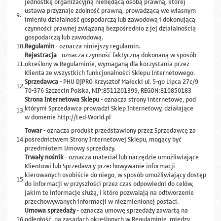
jednostkę organizacyjną niebędącą osobą prawną, której
ustawa przyznaje zdolność prawną, prowadzącą we własnym
9.
imieniu działalność gospodarczą lub zawodową i dokonującą
czynności prawnej związaną bezpośrednio z jej działalnością
gospodarczą lub zawodową.
10.
Regulamin
- oznacza niniejszy regulamin.
Rejestracja
- oznacza czynność faktyczną dokonaną w sposób
11.
określony w Regulaminie, wymaganą dla korzystania przez
Klienta ze wszystkich funkcjonalności Sklepu Internetowego.
Sprzedawca
- PHU DJPRO Krzysztof Małecki
ul. 5-go Lipca 27c/9
12.
70-376 Szczecin Polska, NIP:8511201399, REGON:810850183
Strona Internetowa Sklepu
- oznacza strony internetowe, pod
którymi Sprzedawca prowadzi Sklep Internetowy, działające
13.
w domenie http://Led-World.pl
Towar
- oznacza produkt przedstawiony przez Sprzedawcę za
14.
pośrednictwem Strony Internetowej Sklepu, mogący być
przedmiotem Umowy sprzedaży.
Trwały nośnik
- oznacza materiał lub narzędzie umożliwiające
Klientowi lub Sprzedawcy przechowywanie informacji
kierowanych osobiście do niego, w sposób umożliwiający dostęp
15.
do informacji w przyszłości przez czas odpowiedni do celów,
jakim te informacje służą, i które pozwalają na odtworzenie
przechowywanych informacji w niezmienionej postaci.
Umowa sprzedaży
- oznacza umowę sprzedaży zawartą na
16.
odległość, na zasadach określonych w Regulaminie, między