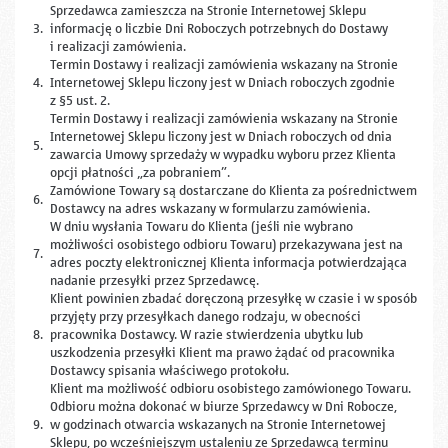
Sprzedawca zamieszcza na Stronie Internetowej Sklepu
3.
informację o liczbie Dni Roboczych potrzebnych do Dostawy
i realizacji zamówienia.
Termin Dostawy i realizacji zamówienia wskazany na Stronie
4.
Internetowej Sklepu liczony jest w Dniach roboczych zgodnie
z §5 ust. 2.
Termin Dostawy i realizacji zamówienia wskazany na Stronie
Internetowej Sklepu liczony jest w Dniach roboczych od dnia
5.
zawarcia Umowy sprzedaży w wypadku wyboru przez Klienta
opcji płatności „za pobraniem”.
Zamówione Towary są dostarczane do Klienta za pośrednictwem
6.
Dostawcy na adres wskazany w formularzu zamówienia.
W dniu wysłania Towaru do Klienta (jeśli nie wybrano
możliwości osobistego odbioru Towaru) przekazywana jest na
7.
adres poczty elektronicznej Klienta informacja potwierdzająca
nadanie przesyłki przez Sprzedawcę.
Klient powinien zbadać doręczoną przesyłkę w czasie i w sposób
przyjęty przy przesyłkach danego rodzaju, w obecności
8.
pracownika Dostawcy. W razie stwierdzenia ubytku lub
uszkodzenia przesyłki Klient ma prawo żądać od pracownika
Dostawcy spisania właściwego protokołu.
Klient ma możliwość odbioru osobistego zamówionego Towaru.
Odbioru można dokonać w biurze Sprzedawcy w Dni Robocze,
9.
w godzinach otwarcia wskazanych na Stronie Internetowej
Sklepu, po wcześniejszym ustaleniu ze Sprzedawcą terminu