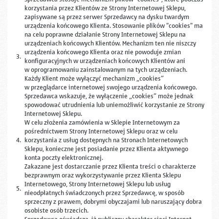
korzystania przez Klientów ze Strony Internetowej Sklepu,
zapisywane są przez serwer Sprzedawcy na dysku twardym
urządzenia końcowego Klienta. Stosowanie plików "cookies" ma
na celu poprawne działanie Strony Internetowej Sklepu na
urządzeniach końcowych Klientów. Mechanizm ten nie niszczy
urządzenia końcowego Klienta oraz nie powoduje zmian
3.
konfiguracyjnych w urządzeniach końcowych Klientów ani
w oprogramowaniu zainstalowanym na tych urządzeniach.
Każdy Klient może wyłączyć mechanizm „cookies”
w przeglądarce internetowej swojego urządzenia końcowego.
Sprzedawca wskazuje, że wyłączenie „cookies” może jednak
spowodować utrudnienia lub uniemożliwić korzystanie ze Strony
Internetowej Sklepu.
W celu złożenia zamówienia w Sklepie Internetowym za
pośrednictwem Strony Internetowej Sklepu oraz w celu
4.
korzystania z usług dostępnych na Stronach Internetowych
Sklepu, konieczne jest posiadanie przez Klienta aktywnego
konta poczty elektronicznej.
Zakazane jest dostarczanie przez Klienta treści o charakterze
bezprawnym oraz wykorzystywanie przez Klienta Sklepu
Internetowego, Strony Internetowej Sklepu lub usług
5.
nieodpłatnych świadczonych przez Sprzedawcę, w sposób
sprzeczny z prawem, dobrymi obyczajami lub naruszający dobra
osobiste osób trzecich.