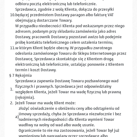
odbioru pocztą elektroniczną lub telefonicznie.
Sprzedawca, zgodnie z wolą Klienta, dołącza do przesyłki
10.
będącej przedmiotem Dostawy paragon albo fakturę VAT
obejmującą dostarczane Towary.
W przypadku nieobecności Klienta pod wskazanym przez niego
adresem, podanym przy składaniu zamówienia jako adres
Dostawy, pracownik Dostawcy pozostawi awizo lub podejmie
próbę kontaktu telefonicznego celem ustalenia terminu,
11.
w którym Klient będzie obecny. W przypadku zwrotnego
odesłania zamówionego Towaru do Sklepu Internetowego przez
Dostawcę, Sprzedawca skontaktuje się z Klientem drogą
elektroniczną lub telefonicznie, ustalając ponownie z Klientem
termin i koszt Dostawy.
§ 7 Rękojmia
Sprzedawca zapewnia Dostawę Towaru pozbawionego wad
fizycznych i prawnych. Sprzedawca jest odpowiedzialny
1.
względem Klienta, jeżeli Towar ma wadę fizyczną lub prawną
(rękojmia).
2.
Jeżeli Towar ma wadę Klient może:
złożyć oświadczenie o obniżeniu ceny albo odstąpieniu od
Umowy sprzedaży, chyba że Sprzedawca niezwłocznie i bez
a)
nadmiernych niedogodności dla Klienta wymieni Towar
wadliwy na wolny od wad albo wadę usunie.
Ograniczenie to nie ma zastosowania, jeżeli Towar był już
wymieniony lub naprawiany przez sprzedawcę albo