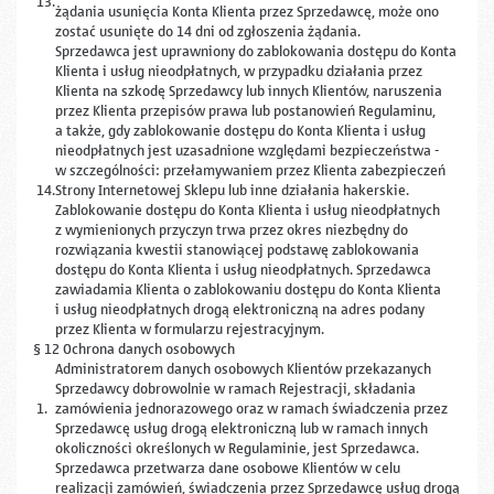
13.
żądania usunięcia Konta Klienta przez Sprzedawcę, może ono
zostać usunięte do 14 dni od zgłoszenia żądania.
Sprzedawca jest uprawniony do zablokowania dostępu do Konta
Klienta i usług nieodpłatnych, w przypadku działania przez
Klienta na szkodę Sprzedawcy lub innych Klientów, naruszenia
przez Klienta przepisów prawa lub postanowień Regulaminu,
a także, gdy zablokowanie dostępu do Konta Klienta i usług
nieodpłatnych jest uzasadnione względami bezpieczeństwa -
w szczególności: przełamywaniem przez Klienta zabezpieczeń
14.
Strony Internetowej Sklepu lub inne działania hakerskie.
Zablokowanie dostępu do Konta Klienta i usług nieodpłatnych
z wymienionych przyczyn trwa przez okres niezbędny do
rozwiązania kwestii stanowiącej podstawę zablokowania
dostępu do Konta Klienta i usług nieodpłatnych. Sprzedawca
zawiadamia Klienta o zablokowaniu dostępu do Konta Klienta
i usług nieodpłatnych drogą elektroniczną na adres podany
przez Klienta w formularzu rejestracyjnym.
§ 12 Ochrona danych osobowych
Administratorem danych osobowych Klientów przekazanych
Sprzedawcy dobrowolnie w ramach Rejestracji, składania
1.
zamówienia jednorazowego oraz w ramach świadczenia przez
Sprzedawcę usług drogą elektroniczną lub w ramach innych
okoliczności określonych w Regulaminie, jest Sprzedawca.
Sprzedawca przetwarza dane osobowe Klientów w celu
realizacji zamówień, świadczenia przez Sprzedawcę usług drogą