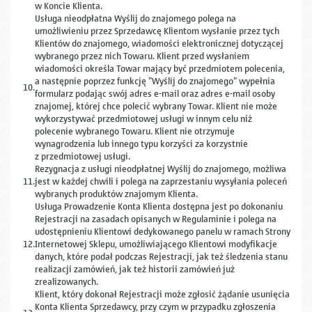
w Koncie Klienta.
Usługa nieodpłatna Wyślij do znajomego polega na
umożliwieniu przez Sprzedawcę Klientom wysłanie przez tych
Klientów do znajomego, wiadomości elektronicznej dotyczącej
wybranego przez nich Towaru. Klient przed wysłaniem
wiadomości określa Towar mający być przedmiotem polecenia,
a następnie poprzez funkcję "Wyślij do znajomego" wypełnia
10.
formularz podając swój adres e-mail oraz adres e-mail osoby
znajomej, której chce polecić wybrany Towar. Klient nie może
wykorzystywać przedmiotowej usługi w innym celu niż
polecenie wybranego Towaru. Klient nie otrzymuje
wynagrodzenia lub innego typu korzyści za korzystnie
z przedmiotowej usługi.
Rezygnacja z usługi nieodpłatnej Wyślij do znajomego, możliwa
11.
jest w każdej chwili i polega na zaprzestaniu wysyłania poleceń
wybranych produktów znajomym Klienta.
Usługa Prowadzenie Konta Klienta dostępna jest po dokonaniu
Rejestracji na zasadach opisanych w Regulaminie i polega na
udostępnieniu Klientowi dedykowanego panelu w ramach Strony
12.
Internetowej Sklepu, umożliwiającego Klientowi modyfikacje
danych, które podał podczas Rejestracji, jak też śledzenia stanu
realizacji zamówień, jak też historii zamówień już
zrealizowanych.
Klient, który dokonał Rejestracji może zgłosić żądanie usunięcia
Konta Klienta Sprzedawcy, przy czym w przypadku zgłoszenia