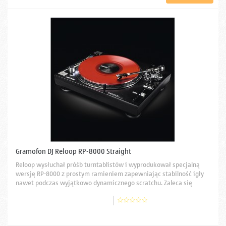
Gramofon DJ Reloop RP-8000 Straight
Reloop wysłuchał próśb turntablistów i wyprodukował specjalną
wersję RP-8000 z prostym ramieniem zapewniając stabilność igły
nawet podczas wyjątkowo dynamicznego scratchu. Zaleca się
użycie także odpowiedniej wkładki, np. Reloop OM-GT.