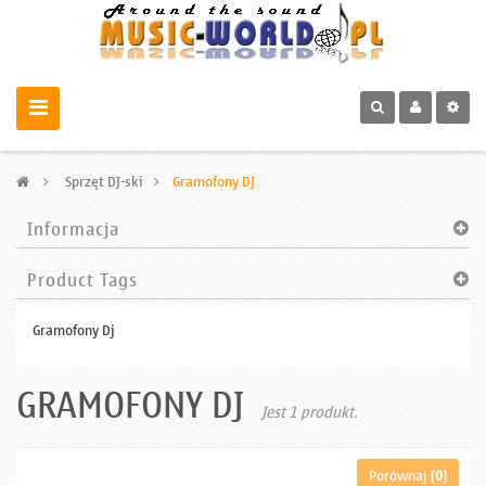
>
Sprzęt DJ-ski
>
Gramofony DJ
Informacja
Product Tags
Gramofony Dj
GRAMOFONY DJ
Jest 1 produkt.
Porównaj (
0
)