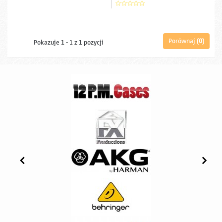
użyciu aplikacji Serato DJ. Ten 4-kanałowy cyfrowy mikser
wyposażony został w 3 wbudowane efekty przeznaczone zarówno
dla...
Porównaj (
0
)
Pokazuje 1 - 1 z 1 pozycji