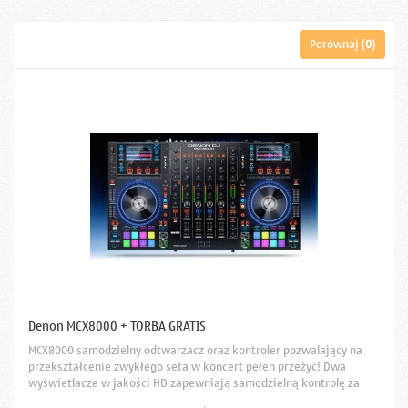
Porównaj (
0
)
Denon MCX8000 + TORBA GRATIS
MCX8000 samodzielny odtwarzacz oraz kontroler pozwalający na
przekształcenie zwykłego seta w koncert pełen przeżyć! Dwa
wyświetlacze w jakości HD zapewniają samodzielną kontrolę za
pomocą wbudowanego oprogramowania Engine 1.5 oraz przy