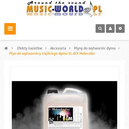
>
Efekty świetlne
>
Akcesoria
>
Płyny do wytwornic dymu
>
Płyn do wytwornicy ciężkiego dymu 5L AFX Molecular