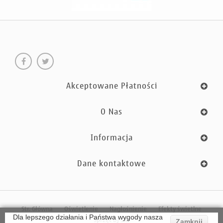
Akceptowane Płatności
O Nas
Informacja
Dane kontaktowe
Str. Główna
Oświetlenie
Nagłośnienie
Efekty świetlne
Dla lepszego działania i Państwa wygody nasza
Sprzęt DJ-ski
Zamknij