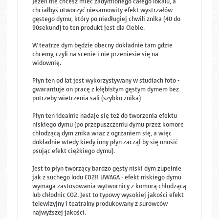
Jeżeli nie chcesz mieć zadymionego całego lokalu, a
chciałbyś utworzyć niesamowity efekt wystrzałów
gęstego dymu, który po niedługiej chwili znika (40 do
90sekund) to ten produkt jest dla Ciebie.
W teatrze dym będzie obecny dokładnie tam gdzie
chcemy, czyli na scenie i nie przeniesie się na
widownię.
Płyn ten od lat jest wykorzystywany w studiach foto -
gwarantuje on pracę z kłębistym gęstym dymem bez
potrzeby wietrzenia sali (szybko znika)
Płyn ten idealnie nadaje się też do tworzenia efektu
niskiego dymu (po przepuszczeniu dymu przez komore
chłodzącą dym znika wraz z ogrzaniem się, a więc
dokładnie wtedy kiedy inny płyn zaczął by się unośić
psując efekt ciężkiego dymu).
Jest to płyn tworzący bardzo gęsty niski dym zupełnie
jak z suchego lodu CO2!! UWAGA - efekt niskiego dymu
wymaga zastosowania wytwornicy z komorą chłodzącą
lub chłodnic CO2. Jest to typowy wysokiej jakości efekt
telewizyjny i teatralny produkowany z surowców
najwyższej jakości.