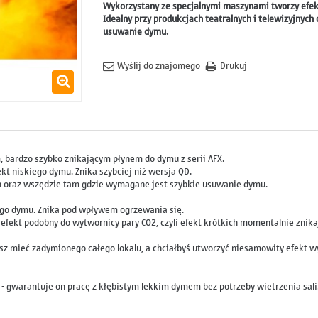
Wykorzystany ze specjalnymi maszynami tworzy efekt
Idealny przy produkcjach teatralnych i telewizyjnyc
usuwanie dymu.
Wyślij do znajomego
Drukuj
m, bardzo szybko znikającym płynem do dymu z serii AFX.
t niskiego dymu. Znika szybciej niż wersja QD.
ych oraz wszędzie tam gdzie wymagane jest szybkie usuwanie dymu.
iego dymu. Znika pod wpływem ogrzewania się.
fekt podobny do wytwornicy pary CO2, czyli efekt krótkich momentalnie znika
cesz mieć zadymionego całego lokalu, a chciałbyś utworzyć niesamowity efekt
o - gwarantuje on pracę z kłębistym lekkim dymem bez potrzeby wietrzenia sali