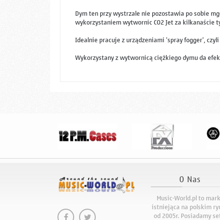
Dym ten przy wystrzale nie pozostawia po sobie mgły
wykorzystaniem wytwornic CO2 Jet za kilkanaście tys
Idealnie pracuje z urządzeniami 'spray fogger', cz
Wykorzystany z wytwornicą ciężkiego dymu da efekt 
O Nas
Music-World.pl to mar
istniejąca na polskim r
od 2005r. Posiadamy se