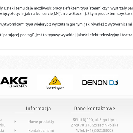
. Dzięki temu daje możliwość pracy z efektem typu 'steam' czyli wystrzały pary,
ięcy złotych (jak na koncercie J.M.Jarre w Stoczni). Z tym produktem uzyskasz
yli wytwornicami typu wieloryb z wyrzutem górnym, jak również z wytwornicami
'parującej podłogi'. Jest to typowy wysokiej jakości efekt telewizyjny i teat
Informacja
Dane kontaktowe
ka
PHU DJPRO, ul. 5-go Lipca
Nowe produkty
ynku
27c9 70-376 Szczecin Polska
tki
Kontakt z nami
Tel:
(+48)502183008