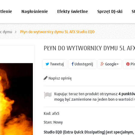
tlenie
Nagłośnienie
Efekty świetlne
Sprzęt DJ-ski
S
ic dymu
>
Płyn do wytwornicy dymu 5L AFX Studio EQD
PŁYN DO WYTWORNICY DYMU 5L AFX
Tweetuj
Udostępnij
Google+
Pi
Napisz opinię
Kupując teraz ten produkt otrzymasz
4
punktów
mogą być zamienione na jeden bon o wartości
Kod:
afx5
Stan:
Nowy
Studio EQD (Extra Quick Dissipating) jest specjalnym