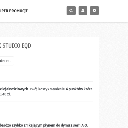
UPER PROMOCJE
 STUDIO EQD
nterest
 lojalnościowych
. Twój koszyk wyniesie
4
punktów
które
0,40 zł
.
, bardzo szybko znikającym płynem do dymu z serii AFX.