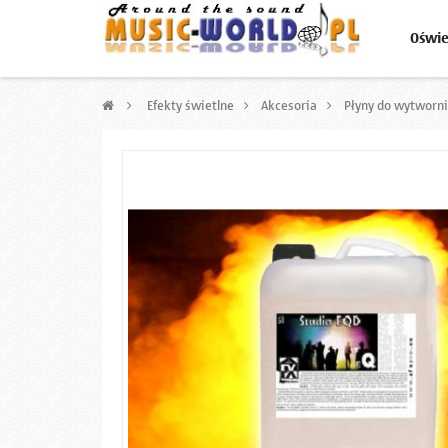
Oświe
>
Efekty świetlne
>
Akcesoria
>
Płyny do wytworn